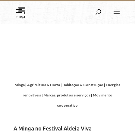
Mundo Minga
Da Minga ao Movimento Cooperativo | De
Montemor-o-Novo ao Mundo
Minga
|
Agricultura & Horta
|
Habitação & Construção
|
Energias
renováveis
|
Marcas, produtos e serviços
|
Movimento
cooperativo
A Minga no Festival Aldeia Viva