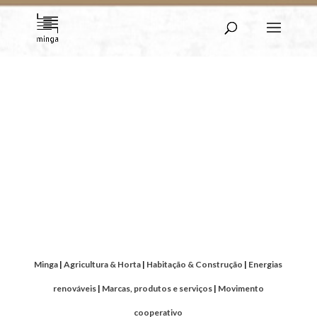
Mundo Minga
Da Minga ao Movimento
Cooperativo | De Montemor-o-
Novo ao Mundo
Minga
|
Agricultura & Horta
|
Habitação & Construção
|
Energias
renováveis
|
Marcas, produtos e serviços
|
Movimento
cooperativo