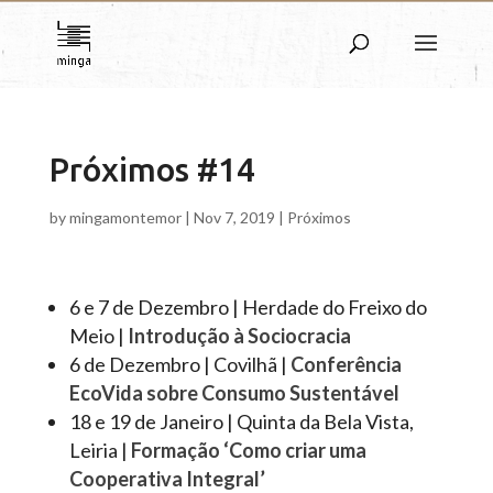
Próximos #14
by
mingamontemor
|
Nov 7, 2019
|
Próximos
6 e 7 de Dezembro | Herdade do Freixo do
Meio |
Introdução à Sociocracia
6 de Dezembro | Covilhã |
Conferência
EcoVida sobre Consumo Sustentável
18 e 19 de Janeiro | Quinta da Bela Vista,
Leiria |
Formação ‘Como criar uma
Cooperativa Integral’