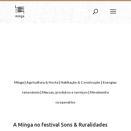
Mundo Minga
Da Minga ao Movimento Cooperativo | De
Montemor-o-Novo ao Mundo
Minga
|
Agricultura & Horta
|
Habitação & Construção
|
Energias
renováveis
|
Marcas, produtos e serviços
|
Movimento
cooperativo
A Minga no festival Sons & Ruralidades