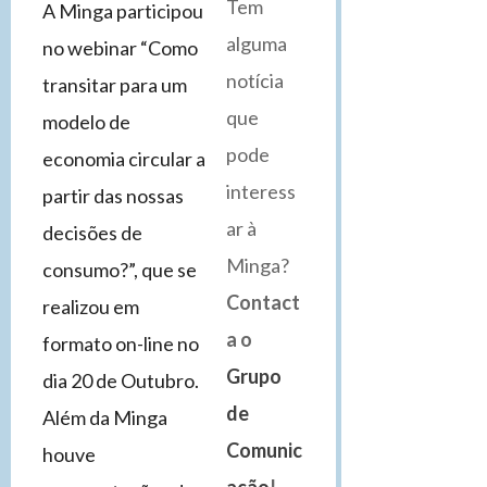
Tem
A Minga participou
alguma
no webinar “Como
notícia
transitar para um
que
modelo de
pode
economia circular a
interess
partir das nossas
ar à
decisões de
Minga?
consumo?”, que se
Contact
realizou em
a o
formato on-line no
Grupo
dia 20 de Outubro.
de
Além da Minga
Comunic
houve