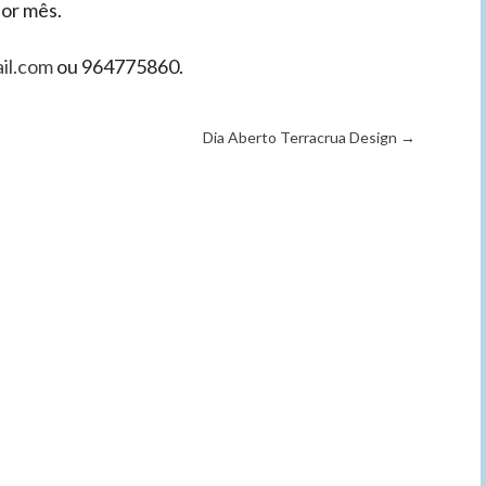
por mês.
il.com
ou 964775860.
Dia Aberto Terracrua Design
→