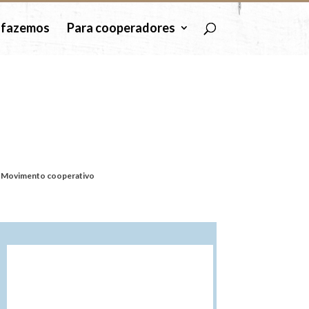
 fazemos
Para cooperadores
Mundo Minga
vo | De Montemor-o-Novo ao
Mundo
|
Movimento cooperativo
Mundo
Minga