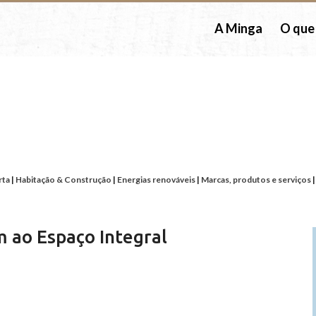
A Minga
O que
Da Minga ao Movimento Cooperati
rta
|
Habitação & Construção
|
Energias renováveis
|
Marcas, produtos e serviços
 ao Espaço Integral