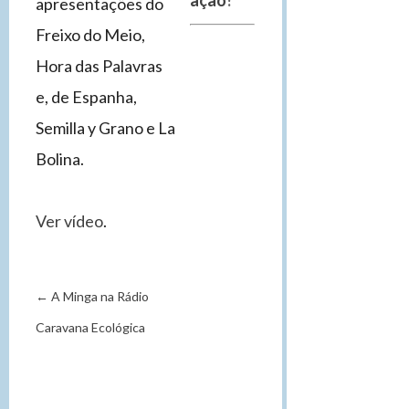
ação
!
apresentações do
Freixo do Meio,
Hora das Palavras
e, de Espanha,
Semilla y Grano e La
Bolina.
Ver vídeo
.
←
A Minga na Rádio
Caravana Ecológica