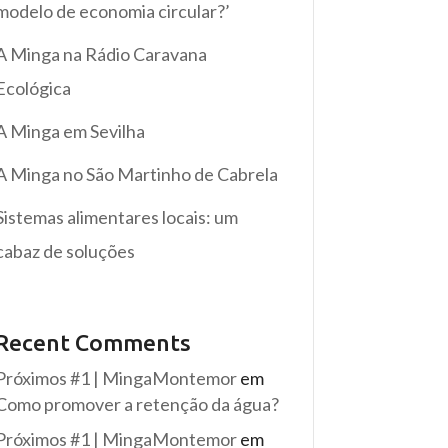
modelo de economia circular?’
A Minga na Rádio Caravana
Ecológica
A Minga em Sevilha
A Minga no São Martinho de Cabrela
Sistemas alimentares locais: um
cabaz de soluções
Recent Comments
Próximos #1 | MingaMontemor
em
Como promover a retenção da água?
Próximos #1 | MingaMontemor
em